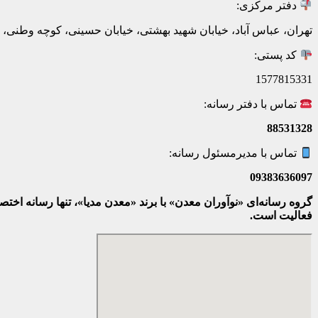
دفتر مرکزی:
تهران، عباس آباد، خیابان شهید بهشتی، خیابان حسینی، کوچه وطنی، پلاک 20، ط
کد پستی:
1577815331
تماس با دفتر رسانه:
88531328
تماس با مدیرمسئول رسانه:
09383636097
گروه رسانه‌ای «نوآوران معدن» با برند «معدن مدیا»، تنها رسانه ا
فعالیت است.