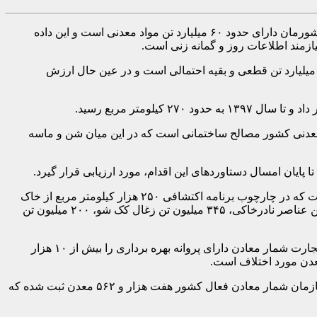
به گزارش معدن مدیا و به نقل از ایرنا، «مصطفی عالمی» تصریح کرد: براساس آمارهایی که از سوی رسانه ها در جامعه منتشر می شود، کشورمان دارای حدود ۶۰ میلیارد تن مواد معدنی است و این داده
یازمند اطلاعات روز و گمانه زنی است.
زارت صنایع و معادن دولت دهم آمار داد که میزان ذخایر معدنی شناسایی شده در سطح کشور ۵۷ میلیارد تن است که از این رقم حدود ۳۴ میلیارد تن قطعی و بقیه احتمالی است و در عین حال ارزش
یر معدنی داشته باشیم، باید بدانیم که حدود ۶۰ درصد ذخایر شناسایی شده معدنی کشور مصالح ساختمانی است که در این میان شن و ماسه
آمارهای اعلام شده در دولت یازدهم توسط مهدی کرباسیان معاون سابق وزیر صنعت، معدن وتجارت و رییس هیات عامل ایمیدرو حاکی است که در چارچوب برنامه اکتشافی ۲۵۰ هزار کیلومتر مربع از خاک
کشور که از سال ۱۳۹۳ به مورد اجرا گذاشته شد، ۴۲ تن طلا، ۲۲ میلیون تن بوکسیت، ۱۰۳ میلیون تن باریت، ۳۰ هزار تن آنتیموان، ۶۵ هزار تن عناصر نادرخاکی، ۳۴۵ میلیون تن زغال کک شو، ۲۰۰ میلیون تن
کارشناس زمین شناسی مزبور تصریح کرد: تعداد معادن فعال هم از سوی دستگاه های مختلف، محل اختلاف است، وزارت صنعت، معدن وتجارت شمار معادن دارای پروانه بهره برداری را بیش از ۱۰ هزار
وی گفت: سازمان نظام مهندسی معدن ایران مرجع رسمی برای ارایه آمار معادن فعال و یا غیرفعال نیست، اما امروز بر روی سایت این سازمان شمار معادن فعال کشور هفت هزار و ۵۶۲ معدن ثبت شده که