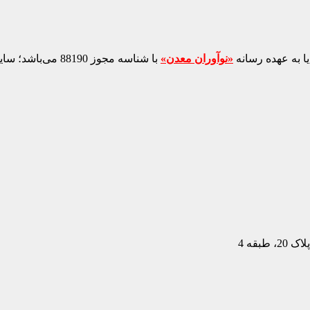
ا به عهده رسانه
«نوآوران معدن»
با شناسه مجوز 88190 می‌باشد؛ سایر محتواهای درج‌شده بازنشر و با ذکر منبع است.
بقه 4