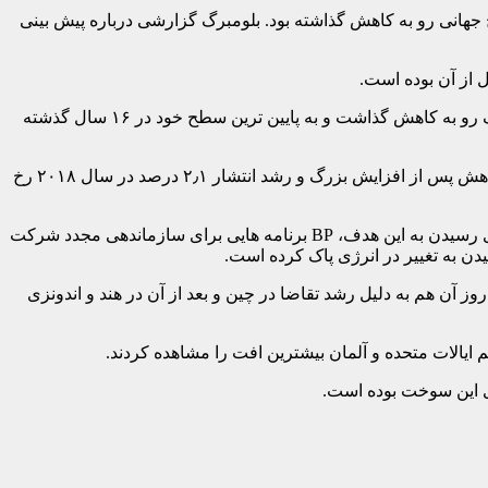
ت در سطح جهانی رو به کاهش گذاشته بود. بلومبرگ گزارشی درباره پیش بینی
انرژی تجدیدپذیر بخش عمده ای از رشد را شامل شده است. برای اولین بار سهم تولید برق در انرژی هسته ای رشد کرد و مصرف زغال سنگ رو به کاهش گذاشت و به پایین ترین سطح خود در ۱۶ سال گذشته
میزان انتشار کربن ناشی از مصرف انرژی تنها نیم درصد افزایش یافته است. اما رییس BP نسبت به خوش بینی ها هشدار داد، چرا که این کاهش پس از افزایش بزرگ و رشد انتشار ۲٫۱ درصد در سال ۲۰۱۸ رخ
این شرکت بزرگ مستقر در لندن مانند همتایان اروپایی اش امیدوار است که تا سال ۲۰۵۰ انتشار کربن به میزان چشمگیری کاهش یابد. برای رسیدن به این هدف، BP برنامه هایی برای سازماندهی مجدد شرکت
دن به تغییر در انرژی پاک کرده است.
 تولید گازهای خانه ای در سال ۲۰۱۹ با کاهش مواجه شد. حالا مصرف نفت ۰٫۹ میلیون بشکه در روز آن هم به دلیل رشد تقاضا در چین و بعد از آن در هند و اندونزی
ایالات متحده و آلمان بیشترین افت را مشاهده کردند.