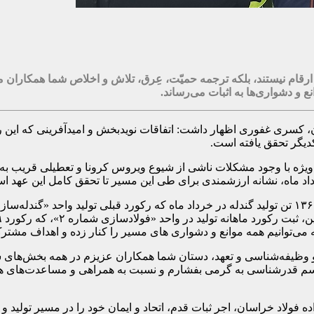
رقام نیستند، بلکه ترجمه حمیّت، عِرق، تلاش و اخلاص شما همکاران 
 و دشواری‌ها به اثبات می‌رساند.
، کسری غفوری اظهار داشت: اتفاقات نویدبخش و امیدآفرینی که این 
کدیگر تحقق یافته است.
به ویژه با وجود مشکلات ناشی از شیوع ویروس کرونا و تعطیلی قریب ب
داد ماه، نشانه ارزشمندی برای طی این مسیر تا تحقق کامل این عهد ا
و وظیفه‌شناسی و تعهد، دستان شما همکاران عزیزم در همه بخش‌های ستاد
احدهای «گندله‌سازی» و «فولادسازی شماره ۲» را به رسم قدرشناسی به گرمی بفشارم و نسبت به 
واده فولاد خراسان، اجر ثبات قدم، اتحاد و ایمان خود را در مسیر تول