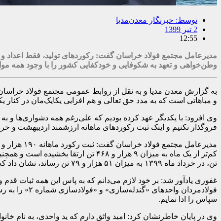
توسط:
خبرنگار معدن‌مدیا
2 تیر 1399
12:55
مدیرعامل مجتمع فولاد خراسان گفت: رکوردهای تولید، فقط اعداد و ا
وطن‌خواهی و تعهد به شکوفایی و خودکفایی کشور را با وجود همه موانع
به گزارش معدن مدیا و به نقل از روابط عمومی مجتمع فولاد خراسان
و مباهاتی است که به مدد حق تعالی و هم افزایی یکایک‌مان در کنار ی
وی افزود: با یکدیگر عهد کرده بودیم که علی‌رغم همه دشواری‌ها و 
فروگذار نکنیم و اینک ثبت رکوردهای ماهانه ارزشمند اردیبهشت و خر
تن، در خرداد ماه ۱۳۹۹ به میزان ۵۱ هزار و ۷۹ تن رساند، نشان داد که می‌توانیم همه موانع و دشواری های مسیر را کنار زده و اهداف مشترک‌مان را تحقق بخشیم.
غفوری یادآور شد: بر خود لازم می‌دانم که به پاس این همه ثبات قدم 
فولادمردان و
سپاس را ادا نمایم.
وی در پایان خاطرنشان کرد: امید واثق دارم که ید واحدی، به نام خان