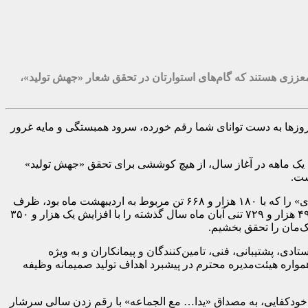
معززی هستند که گام‌های استوارتان در تحقق شعار «جهش تولید»،
روزها به دست توانای شما رقم خورده، سرود همبستگی و مایه غرور
ه یک ماهه در آغاز سال، از هیچ کوششی برای تحقق «جهش تولید»
ست.
مدیرعامل مجتمع فولاد خراسان گفت: ثبت رکورد ماهانه ۱۹۰ هزار و ۱۳۶ تن تولید گندله در خرداد ماه که رکورد قبلی تولید واحد «گندله‌سازی» را که با ۱۸۰ هزار و ۶۶۸ تن مربوط به اردیبهشت ماه بود، ظرف
کم‌تر از یک ماه به میزان ۹ هزار و ۴۶۸ تن ارتقا بخشیده است و همچنین، ثبت رکورد ماهانه تولید در واحد «فولادسازی شماره ۲»، که رکورد ۴۹ هزار و ۷۲۹ تنی آبان ماه سال گذشته را با افزایش یک هزار و ۳۵۰
ی، پشتیبانی، فنی، تامین‌کنندگان و پیمانکاران و به ویژه
همراهی و مساعدت‌های همواره هیئت‌مدیره محترم در پیشبرد اهداف تولید صمیمانه وظیفه
ید و خودکفایی، به مصداق «یدا… مع الجماعه» با رقم زدن سالی سرشار