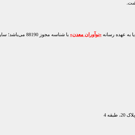
شت.
ا به عهده رسانه
«نوآوران معدن»
با شناسه مجوز 88190 می‌باشد؛ سایر محتواهای درج‌شده بازنشر و با ذکر منبع است.
بقه 4