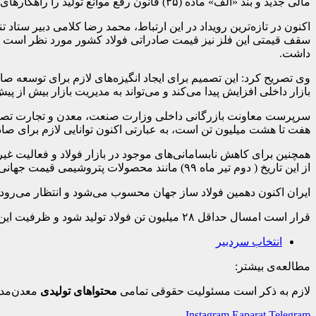
مالی جدید و بند «الف» ماده (۳۵) قانون رفع موانع تولید را راهکارهای کوتاه‌مدت ساماندهی بازار فولاد و سایر تولیدات معدنی و فلزی دانست.
سقف قیمتی این فلز نیز قیمت صادراتی فولاد کشور مورد نظر است به 
داشت.
وی تصریح کرد: این تصمیم برای ایجاد انگیزه‌های لازم برای توسعه صا
بازار داخلی افزایش پیدا می‌کند و می‌تواند به مدیریت بازار بیش از پی
هفت تا هشت میلیون تن است، به عبارتی اکنون توانایی لازم برای صادرات حدود ۱۰ میلیون شمش فو
همچنین برای کاهش نابسامانی‌های موجود در بازار فولاد و فعالیت غیرق
از این تاریخ ( دوم تیر ماه ۹۹) مانند محصولات پتروشیمی قیمت جهانی ضربدر ارز نیما، ملاک عرضه فولاد در بورس باشد.
ایران اکنون دهمین فولاد ساز جهان محسوب می‌شود و انتظار می‌رود تا افق چشم‌انداز ۱۴۰۴ به ج
قرار است امسال حداقل ۲۸ میلیون تن فولاد تولید شود و ظرفیت این بخش تا پایان ۹۹ به رقم بیش از ۴۰ میلیون تن برسد.
انتخاب سردبیر
مطالعه‌ی بیشتر:
لازم به ذکر است مسئولیت حقوقی تمامی
محتواهای تولیدی
معدن‌مدی
Instagram
Eaparat
Telegram