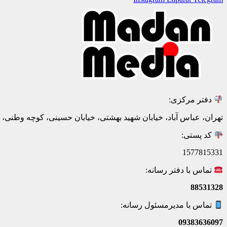
دفتر مرکزی:
تهران، عباس آباد، خیابان شهید بهشتی، خیابان حسینی، کوچه وطنی، پلاک 20، ط
کد پستی:
1577815331
تماس با دفتر رسانه:
88531328
تماس با مدیرمسئول رسانه:
09383636097