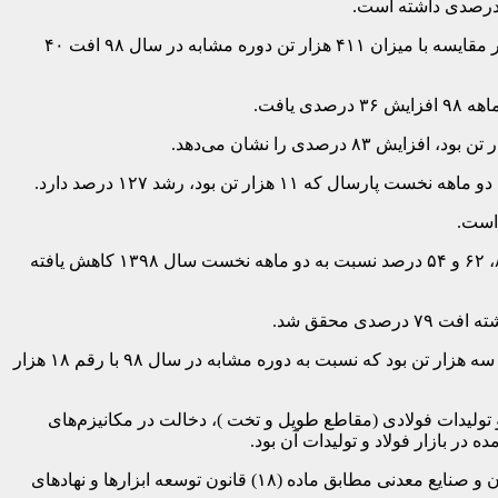
برپایه جداول آماری انجمن تولیدکنندگان فولاد ایران، کل تولیدات فولادی صادراتی در دو ماهه نخست امسال به رقم ۲۴۷ هزار تن رسید که در مقایسه با میزان ۴۱۱ هزار تن دوره مشابه در سال ۹۸ افت ۴۰
رشد واردات مقاطع تخت فولادی در دوره این گزارش در حالی ثبت شد که در این مدت صادرات ورق‌های گرم، سرد و پوششدار به ترتیب ۸۷، ۶۲ و ۵۴ درصد نسبت به دو ماهه نخست سال ۱۳۹۸ کاهش یافته
آمارهای مورد بررسی نشان می‌دهد واردات مقاطع طویل فولادی (تیرآهن، میلگرد، نبشی، ناودانی و سایر مقاطع) در دو ماهه نخست امسال سه هزار تن بود که نسبت به دوره مشابه در سال ۹۸ با رقم ۱۸ هزار
لیدات فولادی (مقاطع طویل و تخت )، دخالت در مکانیزم‌های
 بازار فولاد و تولیدات آن بود.
دفتر یاد شده تصریح کرده بود، تنفیذ اختیارات ستاد تنظیم بازار به کمیته‌های تخصصی و خودداری از قیمت‌گذاری دستوری تولیدات بخش معدن و صنایع معدنی مطابق ماده (۱۸) قانون توسعه ابزارها و نهادهای