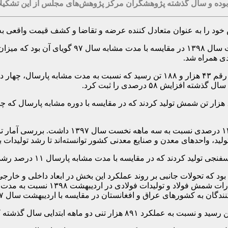
 و سال گذشته پژوهشگران مرکز پژوهش‌های مجلس از این تشکیلات به
قش خود را به عنوان متعادل کننده عرضه و تقاضا و کشف قیمت واقعی به
دی همراه شد.
کاتد مس تولیدی در دو ماهه نخست امسال در سرچشمه و میدوک به رقم ۴۳ هزار و ۱۸۸ تن
پارسال در سه ماهه نخست تولیدآهن اسفنجی با .۹
احدهای معدن و صنایع معدنی کشور توانسته‌اند تا رشد تولیدات بخش معدن و صنا
د که تحولات جانبی بر روند عملکرد این بخش در ابعاد داخلی و خار
فروردین ۹۸ از رشد ۲۵ درصدی برخوردار
شورهای عراق و افغانستان در مقایسه با اردیبهشت سال ۱۳۹۷ تاثیر گذار بود.