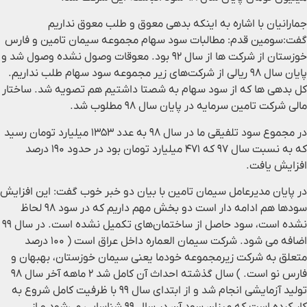
جمارانیان با اشاره به اینکه بدهی معوق و طلب معوق نداریم
گفت:سومین قدم: مطالبات سود سهام مجموعه سیمان تامین و فارس
خوزستان از شرکت ها از سال ۹۲ بود. معوقات وصول نشده وصول شد و
پایان سال ۹۸ ریالی از شرکت‌های زیر مجموعه سود سهام طلب نداریم.
کل بدهی ها که از سود سهام به شصتا داشتیم هم تصویه شد. ساختار
مالی شرکت تامین سرمایه در پایان سال ۹۸ مطلوب شد.
در مجموع سود تلفیقی ما در سال ۹۸ به عدد ۱۳۵۳ میلیارد تومان رسید
که به نسبت سال ۹۷ که ۴۷۱ میلیارد تومان بود در حدود ۱۹۰ درصد
افزایش یافت.
در پایان مدیرعامل سیمان تامین با بیان دو خبر خوب گفت: این افزایش
سود‌ها هم ادامه دار است دو بخش مهم داریم که در سود ۹۸ لحاظ
نشده است، سود حاصل از ساختمان‌های تکمیل نشده است. در سال ۹۹
اضافه می شود. شرکت سیمان العماره داخل عراق است ( ۱۰۰ درصد
متعلق به شرکت زیرمجموعه خودما یعنی سیمان خوزستان، بهبهان و
فارس نو است. ) سال گذشته احداث آن کامل شد ۲ ماهه آخر سال ۹۸
تولید آزمایشی انجام شد و از ابتدای سال ۹۹ با ظرفیت کامل شروع به