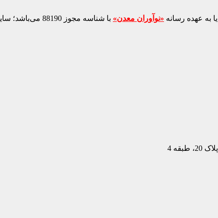
ا به عهده رسانه
«نوآوران معدن»
با شناسه مجوز 88190 می‌باشد؛ سایر محتواهای درج‌شده بازنشر و با ذکر منبع است.
بقه 4