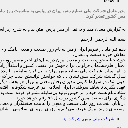
09:49
مدیرعامل شرکت ملی صنایع مس ایران در پیامی به مناسبت روز ملی ص
مس کشور تقدیر کرد.
به گزارش معدن مدیا و به نقل از مس پرس، متن پیام به شرح زیر ا
بسم الله الرحمن الرحیم
دهم تیر ماه در تقویم ایران زمین به نام روز صنعت و معدن نامگذاری
فعالان حوزه صنعت و معدن
.
خوشبختانه حوزه صنعت و معدن ایران در سال‌های اخیر مسیر روبه رشد
آنچنان ظرفیت‌های فراوانی برای جهش در اقتصاد کشور و اشتغال‌زایی 
در این میان، شرکت ملی صنایع مس ایران با نیم قرن سابقه و با مدد ت
سال گذشته شرکت مس نشان داد که خواستن توانستن است چراکه برای نخستین بار این شرک
بدون شک در شرایط کنونی مدیران بخش معدن بیش از هر بخش دیگری 
عهده بگیرند تا شاهد سربلندی ایران اسلامی در عرصه شکوفایی اقتصا
ستاد تمام همت خود را بر جهش تولید بی‌سابقه متمرکز کرده است به‌
دیگری برای صنعت مس کشور در سال ۹۹ رقم خواهد خورد
.
در پایان اینجانب روز ملی صنعت و معدن را به همه صنعتگران و مع
توسعه‌ای دارند تبریک عرض می‌کنم و آرزوی بهروزی، سلامتی و شادی 
شرکت ملی مس
,
شرکت ها