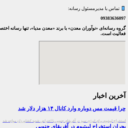
تماس با مدیرمسئول رسانه:
09383636097
گروه رسانه‌ای «نوآوران معدن» با برند «معدن مدیا»، تنها رسانه ا
فعالیت است.
آخرین اخبار
چرا قیمت مس دوباره وارد کانال ۱۴ هزار دلار شد
استخراج لییتیوم برای انرژی سبز در آفریقای جنوبی با اعتراض شدید کشاورزان مواجه شد
بحران استخراج لییتیوم در آفریقای جنوبی