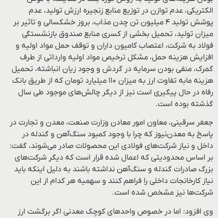
الکتریکی، عدم توازن در توزیع منابع زنجیره ارزش تولید، عدم
پوشش تولید ۴ میلیون تن چدن مذاب، بروز خشکسالی و تاثیر بر
میزان تولید، تحمیل بخشی از کسری منابع صندوق بازنشستگی
فولاد به شرکت، اعتصاب کامیون داران و توقف حمل مواد اولیه و
افزایش هزینه حمل، مشکل ترخیص مواد اولیه وارداتی از طرف
گمرک، منفی بودن سرمایه در گردش و وجود زیان انباشته، تحمیل
هزینه مابه تفاوت ارز به میزان ۱۱۰ میلیارد تومان که از طریق بانک
رفاه در حال پیگیری است نیز از دیگر چالش‌های موجود طی سال
گذشته بوده است.
جعفر سرقینی، معاون امور معادن وزارت صنعت، معدن و تجارت در
پاسخ به معدن‌نیوز که چرا با وجود کمبود سنگ‌آهن و گندله در
داخل و نیاز شرکت‌های فولادی این محصولات صادر می‌شوند، گفت:
بر اساس محدودیتی که اعمال شده قرار است که دیگر شرکت‌های
بزرگ صادرات گندله و سنگ‌آهن نداشته باشند به دلیل اینکه باید
نیاز کارخانجات داخلی را فراهم کنند و سهمیه هر کدام از این
شرکت‌ها نیز مشخص شده است.
وی افزود: اما در خصوص واحدهای کوچک معدنی اگر برگشت ارز