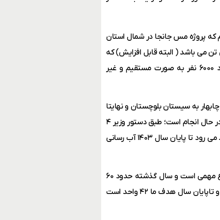
استارت زدیم که پروژه مس جانجا در شمال استان
ا می توان نام برد که ذخیره آن نزدیک به ۲۰۰ میلیون تن می باشد ( البته قابل افزایش) که
ظرفیت بالقوه ای است و در آینده ای نه چندان دور با اشتغال حدود ۶۰۰۰ نفر به صورت مستقیم و غیر
ابهار به سیستان بلوچستان و نهایتا
به خراسان جنوبی و خراسان رضوی با حمایت شرکت های بزرگ معدنی در حال انجام است؛ طبق دستور وزیر ۴
کارگاه لوله گذاری و حفاری تبدیل به ۱۴ کارگاه شده که با این روند امید می رود تا پایان سال ۱۴۰۳ آب رسانی
وی در پایان خاطرنشان کرد: احیای واحدهای صنعتی و معدنی موضوع مهمی است و سال گذشته حدود ۶۰
واحد معدنی و صنعتی احیا شده که امسال نیز ۲۵ واحد احیا کرده ایم و تاپایان سال هدف ما ۴۲ واحد است