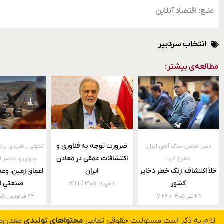
منبع: اقتصاد آنلاین
انتخاب سردبیر
مطالعه‌ی بیشتر:
ضرورت توجه به فناوری و
دبیر انجمن سنگ آهن ایران
تحولی راهبردی برا
اکتشافات عمقی در معادن
مطرح کرد؛
پنهان و عناصر ا
خلأ اکتشاف، زنگ خطر ذخایر
ایران
اعماق زمین، وعده
کشور
صنعتیِ ای
۱۱ خرداد ۱۴۰۵
۱۴:۲۱
۲۸ تیر ۱۴۰۵
۱۷:۲۶
۲۴ فروردین ۱۴۰۵
لازم به ذکر است مسئولیت حقوقی تمامی
محتواهای تولیدی
معدن‌مد