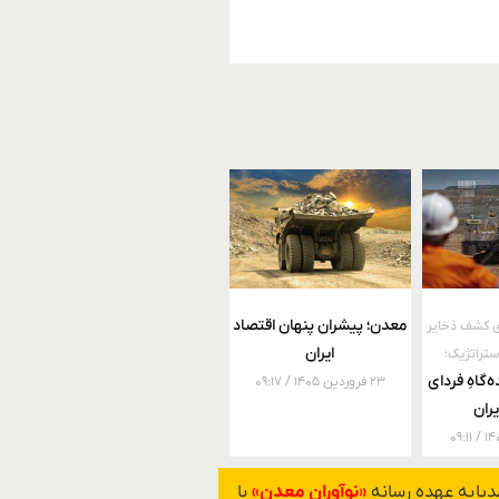
معدن؛ پیشران پنهان اقتصاد
ی کشف ذخایر
ایران
ستراتژیک؛
‌گاهِ فردای
۲۳ فروردین ۱۴۰۵
۰۹:۱۷
ران
۰۹:۱۱
یا به عهده رسانه
«نوآوران معدن»
با