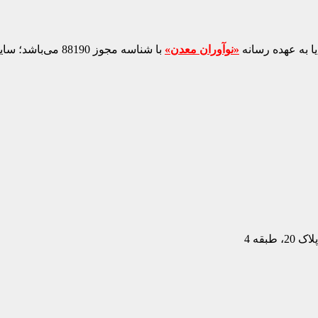
ا به عهده رسانه
«نوآوران معدن»
با شناسه مجوز 88190 می‌باشد؛ سایر محتواهای درج‌شده بازنشر و با ذکر منبع است.
بقه 4