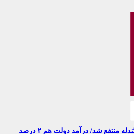
افزایش نجومی درآمد سنگ آهنی هااز پنجمین ماه سال/ دولت از افزایش قیمت کنسانتره و گندله منتفع شد/ درآمد دولت هم ۲ درصد