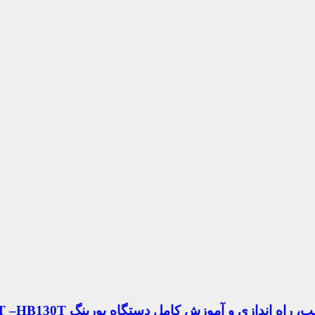
و آموزش كامل دستگاه بورينگ Lazzati Linea T –HB130T”