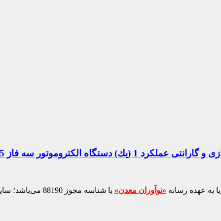
 315 كيلو واتAC شرکت جهان فولاد سیرجان
ا به عهده رسانه
«نوآوران معدن»
با شناسه مجوز 88190 می‌باشد؛ سایر محتواهای درج‌شده بازنشر و با ذکر منبع است.