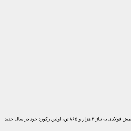
این شرکت با تلاش شبانه‌روزی و خستگی‌ناپذیر کارکنان پرتلاش خود توانست طی روز ۱۳ فروردین سال جاری، با ثبت رکورد تولید روزانه شمش فولادی به تناژ ۳ هزار و ۸۶۵ تن، اولین رکورد خود در سال جدید