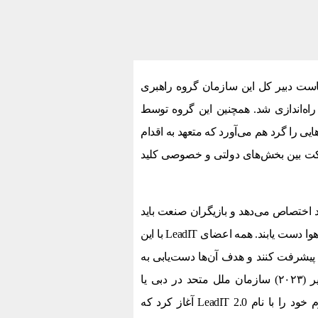
دامات اقلیمی سازمان ملل متحد در سپتامبر ۲۰۱۹ با ریاست دبیر کل این سازمان گروه راهبری
د پیشنهاد و راه‌اندازی شد. همچنین این گروه توسط
‌شود. LeadIT کشورها و شرکت‌هایی را گرد هم می‌آورد که متعهد به اقدام
شارکت بین بخش‌های دولتی و خصوصی کلید
درصد از انتشار CO2 جهانی را به خود اختصاص می‌دهد و بازیگران صنعت باید
انتشار گازهای گلخانه‌ای را به‌شدت کاهش دهند تا به اهداف جهانی آب‌وهوا دست یابند. همه اعضای LeadIT با این
بن پیشرفت کنند و هدف آن‌ها دست‌یابی به
انتشار خالص کربن صفر تا سال ۲۰۵۰ است. در اجلاس اقلیمی اخیر (۲۰۲۳) سازمان ملل متحد در دبی یا
به‌اختصار COP28، گروه راهبری برای انتقال صنعت (LeadIT) فاز دوم خود را با نام LeadIT 2.0 آغاز کرد که