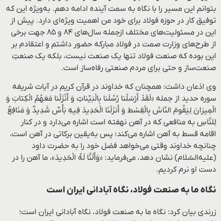
بتوانم این مسیر را با نگاه به سمت آینده ادامه دهم. به‌ویژه این که
توفیق کار در حوزه فولاد برای خود من اهميت ویژه‌ای دارد. پیش‌ از
این در مسئولیت‌های مختلف ازجمله سال‌های ۸۴ و ۸۵ جهت برخی
از طرح‌های وزارت صمت در فولاد مبارکه حضور داشتم و اعتقادم بر
این بوده که صنعت فولاد تنها یک صنعت نیست، بلکه یک صنعتِ
صنعت‌ساز و حتی برای مردم صنعتی رفاه‌ساز است.
وی اذعان داشت: همچنان که خداوند در قرآن کریم در آیات شریفه
سوره حدید از جمله «لَقَدْ أَرْسَلْنا رُسُلَنا بِالْبَیِّناتِ وَ أَنْزَلْنا مَعَهُمُ الْکِتابَ وَ
الْمِیزانَ لِیَقُومَ النّاسُ بِالْقِسْط وَ أَنزَلْنَا الْحَدِيدَ فِيهِ بَأْسٌ شَدِيدٌ وَ مَنَافِعُ
لِلنَّاسِ به منافعی که در آهن نهفته است اشاره می‌دارد و در کنار
اقامه قسط به آهن اشاره می‌کند؛ پس به‌یقین برکاتی در آهن است،
چنانچه خداوند وقتی می‌خواهد فضل خود را به حضرت داود
(علیه‌السّلام) نشان دهد، می‌فرماید: «وَأَلَنَّا لَهُ الْحَدِيدَ»، ما آهن را در
دست او نرم کردیم.
نگاه ما به صنعت فولاد، نگاه آبادانی ایران است
زرندی بیان کرد: نگاه ما به صنعت فولاد، نگاه آبادانی ایران است؛