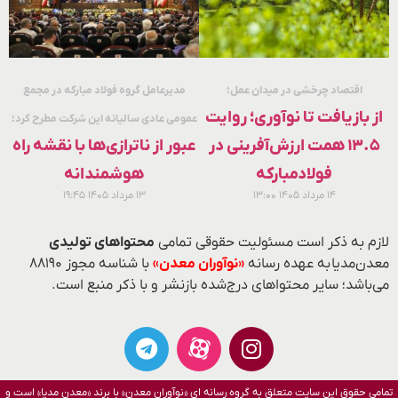
اقتصاد چرخشی در میدان عمل؛
مدیرعامل گروه فولاد مبارکه در مجمع
از بازیافت تا نوآوری؛ روایت
عمومی عادی سالیانه این شرکت مطرح کرد؛
۱۳.۵ همت ارزش‌آفرینی در
عبور از ناترازی‌ها با نقشه راه
فولادمبارکه
هوشمندانه
۱۴ مرداد ۱۴۰۵
۱۳:۰۰
۱۳ مرداد ۱۴۰۵
۱۹:۴۵
لازم به ذکر است مسئولیت حقوقی تمامی
محتواهای تولیدی
معدن‌مدیا به عهده رسانه
«نوآوران معدن»
با شناسه مجوز ۸۸۱۹۰
می‌باشد؛ سایر محتواهای درج‌شده بازنشر و با ذکر منبع است.
تمامی حقوق این سایت متعلق به گروه رسانه ای «نوآوران معدن» با برند «معدن مدیا» است و