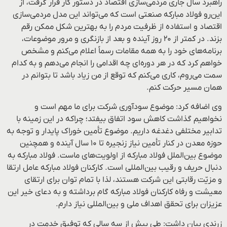
راهبرد سال جاری مردمی‌سازی اقتصاد در دستور کار قرار گرفت، از
این‌رو فولاد مبارکه صنعتی است که می‌تواند این مدل مردمی‌سازی
اقتصاد و استفاده از ظرفیت مردم را به بهترین شکل ممکن رقم
بزند. در کمتر از ۲۰ روز آینده و بعد از بازنگری و مرور موضوعات،
برنامه‌های خود را به همه مقامات رسماً اعلام می‌کنم و مشخص
خواهم کرد که در هر دوره‌ای چه اقدامی را انجام می‌دهم و به کدام
سمت می‌روم، کاری می‌کنم که توقع از من زیاد باشد تا بتوانم در
همان مسیر حرکت کنم.
وی اضافه کرد: موضوع سودآوری شرکت برای ما مهم است و
نخواهیم گذاشت کاهش سود اتفاق بیفتد؛ چراکه در این زمینه با
تدابیر مختلفی دغدغه داریم. موضوع تأمین خوراک پایدار و توجه به
حوزه معدن در کنار تأمین نیاز زنجیره تا ۱۰ سال آینده و همچنین
موضوع بین‌الملل فولاد مبارکه از اولویت‌های ماست. فولاد مبارکه به
دنبال حریف و رقیب بین‌المللی است. کارکنان فولاد مبارکه عامل ارتقا
و مزیّت رقابتی این شرکت هستند، لذا با تمام توان برای ارتقای
معیشت و رفاه کارکنان فولاد مبارکه گام برداشته و به دعای خیر این
عزیزان برای تحقق اهداف ملی و بین‌المللی نیاز دارم.
زرندی بیان داشت: طی بیش از سه سالی که توفیق خدمت در