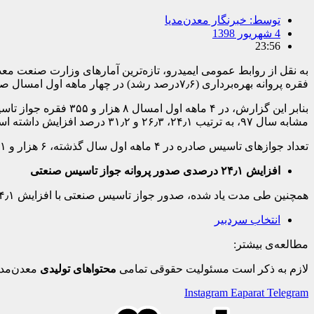
توسط:
خبرنگار معدن‌مدیا
4 شهریور 1398
23:56
فقره پروانه بهره‌برداری (۷٫۶درصد رشد) در چهار ماهه اول امسال صادر شد.
مشابه سال ۹۷، به ترتیب ۲۴٫۱، ۲۶٫۳ و ۳۱٫۲ درصد افزایش داشته است.
تعداد جوازهای تاسیس صادره در ۴ ماهه اول سال گذشته، ۶ هزار و ۷۳۱ فقره با پیش‌بینی سرمایه‌گذاری ۷۶ هزار میلیارد تومان و پیش‌بینی اشتغال ۱۵۳ هزار و ۱۵۰ نفر بوده است.
افزایش ۲۴٫۱ درصدی صدور پروانه جواز تاسیس صنعتی
همچنین طی مدت یاد شده، صدور جواز تاسیس صنعتی با افزایش ۲۴٫۱ درصدی و صدور پروانه بهره‌برداری صنعتی با افزایش ۱۶٫۴ درصدی همراه بوده است.
انتخاب سردبیر
مطالعه‌ی بیشتر:
لازم به ذکر است مسئولیت حقوقی تمامی
محتواهای تولیدی
معدن‌مدی
Instagram
Eaparat
Telegram