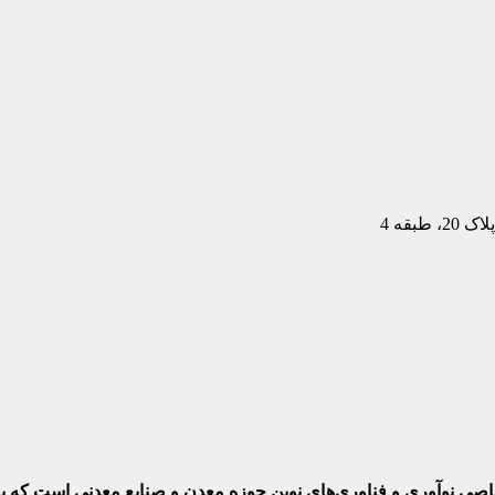
بقه 4
ختصاصی نوآوری و فناوری‌های نوین حوزه معدن و صنایع معدنی‌ است که