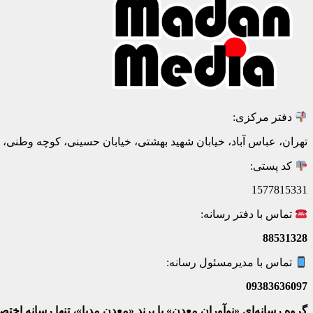
دفتر مرکزی:
تهران، عباس آباد، خیابان شهید بهشتی، خیابان حسینی، کوچه وطنی، پلاک 20، ط
کد پستی:
1577815331
تماس با دفتر رسانه:
88531328
تماس با مدیرمسئول رسانه:
09383636097
گروه رسانه‌ای «نوآوران معدن» با برند «معدن مدیا»، تنها رسانه ا