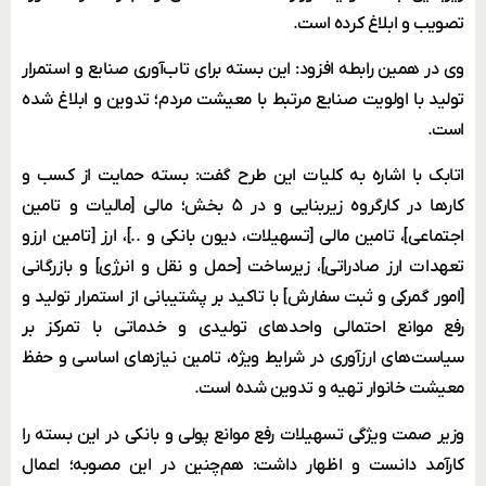
تصویب و ابلاغ کرده است.
وی در همین رابطه افزود: این بسته برای تاب‌آوری صنایع و استمرار
تولید با اولویت صنایع مرتبط با معیشت مردم؛ تدوین و ابلاغ شده
است.
اتابک با اشاره به کلیات این طرح گفت: بسته حمایت از کسب و
کارها در کارگروه زیر‌بنایی و در ۵ بخش؛ مالی [مالیات و تامین
اجتماعی]، تامین مالی [تسهیلات، دیون بانکی و ..]، ارز [تامین ارزو
تعهدات ارز صادراتی]، زیرساخت [حمل و نقل و انرژی] و بازرگانی
[امور گمرکی و ثبت سفارش] با تاکید بر پشتیبانی از استمرار تولید و
رفع موانع احتمالی واحد‌های تولیدی و خدماتی با تمرکز بر
سیاست‌های ارزآوری در شرایط ویژه، تامین نیازهای اساسی و حفظ
معیشت خانوار تهیه و تدوین شده است.
وزیر صمت ویژگی تسهیلات رفع موانع پولی و بانکی در این بسته را
کارآمد دانست و اظهار داشت: هم‌چنین در این مصوبه؛ اعمال