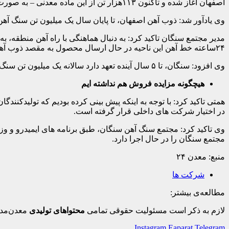
اصفهان آغاز شده و تاکنون ۱۱۳هزار تن از این ماده معدنی – به صورت زمینی و ریلی- به مقصد آن شرکت ارسال شده است.
وی یادآور شد: ذوب آهن اصفهان، تا پایان سال یک میلیون تن سنگ آ
مدیر مجتمع سنگان تاکید کرد: به دنبال هماهنگی با راه آهن منطقه، 
۲۴ساعته خط آهن این ناحیه در حال ارسال محصول به مقصد ذوب آهن است.
وی افزود: سنگان، تا ۵ سال آینده تعهد دارد سالانه یک میلیون تن سنگ آهن به ذوب آهن اصفهان ارسال کند.
هیچگونه مزایده فروش هم نداشته ایم
همتی تاکید کرد: با توجه به اینکه پیش بینی کرده بودیم که تولیدکنند
در اختیار شرکت های داخلی قرار گرفته است.
مجتمع سنگان را در حال اجرا دارد. ‌
منبع: معدن ۲۴
شرکت ها
مطالعه‌ی بیشتر:
لازم به ذکر است مسئولیت حقوقی تمامی
محتواهای تولیدی
معدن‌مدی
Instagram
Eaparat
Telegram