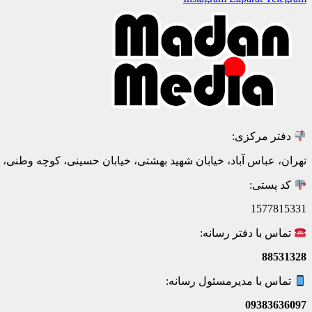
دفتر مرکزی:
تهران، عباس آباد، خیابان شهید بهشتی، خیابان حسینی، کوچه وطنی، پلاک 20، ط
کد پستی:
1577815331
تماس با دفتر رسانه:
88531328
تماس با مدیرمسئول رسانه:
09383636097