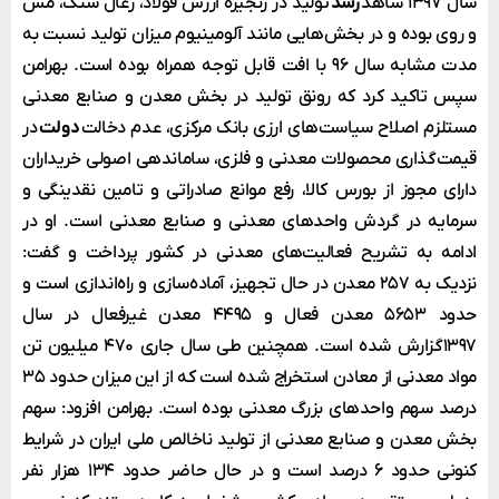
سال ۱۳۹۷ شاهد
رشد
تولید در زنجیره ارزش فولاد، زغال سنگ، مس
و روی بوده و در بخش‌هایی مانند آلومینیوم میزان تولید نسبت به
مدت مشابه سال ۹۶ با افت قابل توجه همراه بوده است. بهرامن
سپس تاکید کرد که رونق تولید در بخش معدن و صنایع معدنی
مستلزم اصلاح سیاست‌های ارزی بانک مرکزی، عدم دخالت
دولت
در
قیمت‌گذاری محصولات معدنی و فلزی، ساماندهی اصولی خریداران
دارای مجوز از بورس کالا، رفع موانع صادراتی و تامین نقدینگی و
سرمایه در گردش واحدهای معدنی و صنایع معدنی است. او در
ادامه به تشریح فعالیت‌های معدنی در کشور پرداخت و گفت:
نزدیک به ۲۵۷ معدن در حال تجهیز، آماده‌سازی و راه‌اندازی است و
حدود ۵۶۵۳ معدن فعال و ۴۴۹۵ معدن غیرفعال در سال
۱۳۹۷گزارش شده است. همچنین طی سال جاری ۴۷۰ میلیون تن
مواد معدنی از معادن استخراج شده است که از این میزان حدود ۳۵
درصد سهم واحدهای بزرگ معدنی بوده است. بهرامن افزود: سهم
بخش معدن و صنایع معدنی از تولید ناخالص ملی ایران در شرایط
کنونی حدود ۶ درصد است و در حال حاضر حدود ۱۳۴ هزار نفر