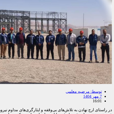
توسط:
مرضیه معلمی
7 مهر 1404
16:01