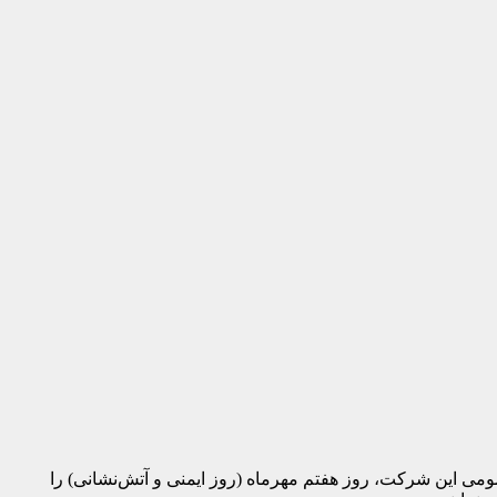
HSشرکت فولاد آلیاژی مرکزی بافق، واحد روابط عمومی این شرکت، روز هفتم مهرماه (روز ایمنی و آتش‌نشانی) را