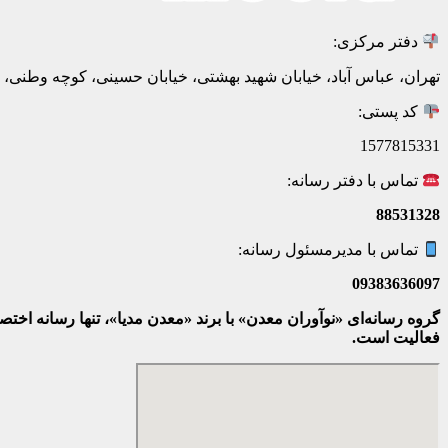
دفتر مرکزی:
تهران، عباس آباد، خیابان شهید بهشتی، خیابان حسینی، کوچه وطنی، پلاک 20، ط
کد پستی:
1577815331
تماس با دفتر رسانه:
88531328
تماس با مدیرمسئول رسانه:
09383636097
گروه رسانه‌ای «نوآوران معدن» با برند «معدن مدیا»، تنها رسانه ا
فعالیت است.