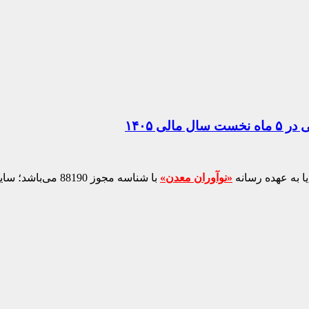
ا به عهده رسانه
«نوآوران معدن»
با شناسه مجوز 88190 می‌باشد؛ سایر محتواهای درج‌شده بازنشر و با ذکر منبع است.