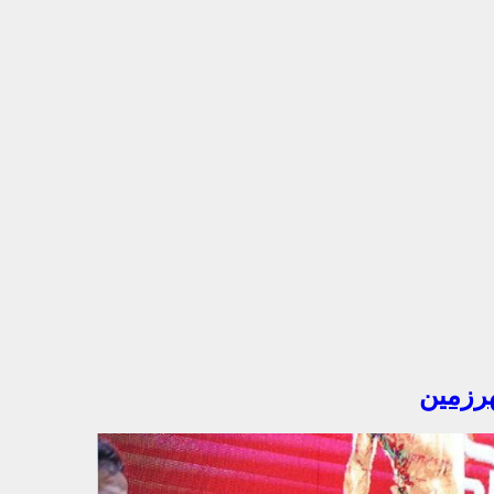
هرزمین