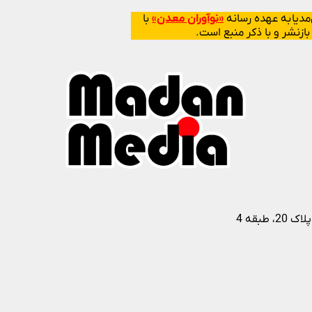
دیا به عهده رسانه
«نوآوران معدن»
با
بقه 4