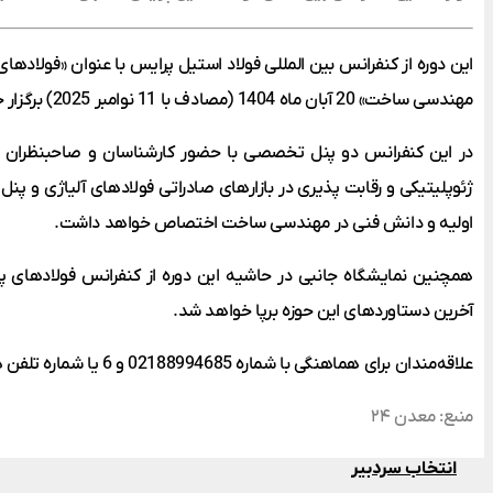
این دوره از کنفرانس بین المللی فولاد استیل پرایس با عنوان «فولادهای 
مهندسی ساخت» 20 آبان ماه 1404 (مصادف با 11 نوامبر 2025) برگزار خواهد شد.
در این کنفرانس دو پنل تخصصی با حضور کارشناسان و صاحبنظران ب
ژئوپلیتیکی و رقابت پذیری در بازارهای صادراتی فولادهای آلیاژی و پنل
اولیه و دانش فنی در مهندسی ساخت اختصاص خواهد داشت.
همچنین نمایشگاه جانبی در حاشیه این دوره از کنفرانس فولادهای 
آخرین دستاوردهای این حوزه برپا خواهد شد.
علاقه‌مندان برای هماهنگی با شماره 02188994685 و 6 یا شماره تلفن همراه 09361584788 تماس بگیرند.
منبع: معدن ۲۴
انتخاب سردبیر