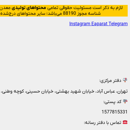
لازم به ذکر است مسئولیت حقوقی تمامی
محتواهای تولیدی
معدن‌م
شناسه مجوز 88190 می‌باشد؛ سایر محتواهای درج‌شده بازنشر و با ذکر منبع است.
Instagram
Eaparat
Telegram
دفتر مرکزی:
تهران، عباس آباد، خیابان شهید بهشتی، خیابان حسینی، کوچه وطنی، پلاک 20، ط
کد پستی:
1577815331
تماس با دفتر رسانه: