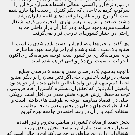
در مورد نرخ ارز واکنشی انفعالی داشته‌اند همواره نرخ ارز را
سرکوب کرده‌اند تا جایی که دیگر کنترل از دست آنها خارج شده
است. اگر نرخ ارز مطابق با واقعیت‌های اقتصاد ایران رشد
داشت صنعت روند رو به رشد بهتری را تجربه می‌کردو اشتغال
مناسب هم به وجود می‌امد و در کنار آن بازار داخلی هم به
راحتی در اختیار کشورهای خارجی قرار نمی‌گرفت.
وی گفت:‌ زنجیره‌ها و صنایع پایین دست باید رشدی متناسب با
صنایع بالادست داشته باشد و این امر نیازمند بهبود ساختارها
برای سرمایه‌گذاری در کشور است. توجیه سرمایه‌گذاری اکنون
با حرکت به سمت نرخ دلار واقعی فراهم شده است.
با توجه به سهم یک درصدی معدن و سهم ۵ درصدی صنایع
معدنی در تولید ناخالص داخلی اگر تأثیر معدن را بر دیگر صنایع
لحاظ کنیم سهم آن در تولید ناخالص داخلی چند برابر خواهد بود،
واقعیتی انکارناپذر که تحقق آن مستلزم کاستن از خام فروشی و
توجه به حفظ ارزش افزوده بخش معدن در داخل است. رویکرد
اصلی در اقتصاد مقاومتی توجه به ظرفیت های داخلی است و
باید از ظرفیت های داخلی در بخش معدن به نحو مطلوب
استفاده کنیم و از آن در رشد اقتصادی جامعه بهره گیریم.
بخش عمده از معادن کشور در مناطق محروم و دور افتاده
استقرار یافته است بنابراین با توسعه بخش معدن زمینه
اشتغالزایی را در این مناطق فراهم می کند این درحالی است که