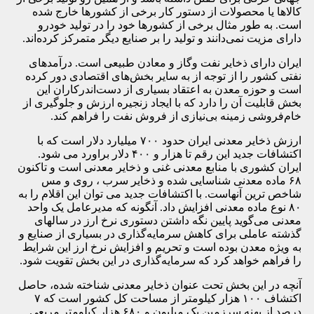
کالاها یا محصولات از دستور کار برخی از کشورها خارج شده
است. به طور مثال برخی از کشورها خود را در تولید خودرو
دارای مزیت نمی‌دانند و تولید را بر صنایع دیگر متمرکز کرده‌اند.
ایران دارای ذخایر نفت وگاز و معادن طبیعی است. درآمدهای
نفتی کشور را از توجه از به سایر بخش‌های اقتصادی دور کرده
است و حوزه معدن به اعتقاد بسیاری از دست‌اندرکاران این
بخش قابلیت آن را دارد که با ایجاد زنجیره ارزش و جلوگیری از
خام‌فروشی زمینه بی‌نیازی از فروش نفت را فراهم کند.
ارزش ذخایر معدنی ایران حدود ۷۰۰ میلیارد دلار است که با
اکتشافات جدید این رقم تا هزار و ۴۰۰ دلار براورد می شود.
ایران کشوری با منابع معدنی غنی و ذخایر معدنی است و تاکنون
۶۸ ماده معدنی شناسایی شده و ذخایر سرب ، روی و مس
شاخص ترین آنهاست. با اکتشافات جدید می توان این اقلام را به
۸۰ نوع ماده معدنی افزایش داد. آنگونه که مدیرعامل یک واحد
معدنی می‌گوید پایین نگه داشتن دستوری نرخ ارز در سالهای
گذشته عاملی برای کاهش سرمایه‌گذاری در بسیاری از صنایع و
به ویژه معدن بوده است و تحریم و افزایش نرخ ارز این شرایط
را فراهم خواهد کرد که سرمایه‌گذاری در این بخش تقویت شود.
آنچه در این بخش تحت عنوان ذخایر معدنی شناخته شده، حاصل
اکتشاف ۱۰۰ هزار کیلومتر از مساحت کل کشور است که ۷
درصد از پهنه سرزمین یک میلیون و ۶۸۰ هزار کیلومتر مربعی