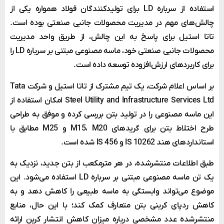
استفاده از سرباره LD برای تولیدکنندگان فولاد همواره یکی از
چالش‌های مهم در مدیریت محصولات جانبی صنعتی بوده است.
تاتا استیل برای پاسخ به این چالش، از طریق واحد مدیریت
محصولات جانبی صنعتی خود، ماسه مصنوعی مبتنی بر سرباره LD را
برای کاربردهای ارزش‌افزوده توسعه داده است.
بر اساس اعلام شرکت، یک تیم مشترک از تاتا استیل و شرکت Tata
Steel Utility and Infrastructure Services Ltd امکان استفاده از
این ماسه مصنوعی را در تولید بتن بررسی کرده و موفق به طراحی
طرح اختلاط بتن برای گریدهای M15، M20 و M25 مطابق با
استانداردهای هند IS 10262 و IS 456 شده است.
طبق اطلاعات منتشرشده، در هر مترمکعب از بتن جدید، نزدیک به
یک تن ماسه مصنوعی مبتنی بر سرباره LD استفاده می‌شود. این
موضوع می‌تواند وابستگی به ماسه طبیعی را کاهش دهد و به
کاهش ردپای کربنی بتن متعارف کمک کند؛ با این حال، منابع
منتشرشده عدد مشخصی درباره میزان کاهش انتشار کربن ارائه