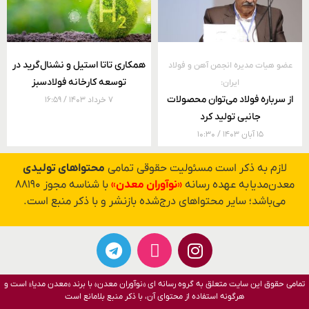
همکاری تاتا استیل و نشنال‌گرید در
عضو هیات مدیره انجمن آهن و فولاد
توسعه کارخانه فولادسبز
ایران:
از سرباره فولاد می‌توان محصولات
۷ خرداد ۱۴۰۳
۱۶:۵۹
جانبی تولید کرد
۱۵ آبان ۱۴۰۳
۱۰:۳۰
لازم به ذکر است مسئولیت حقوقی تمامی
محتواهای تولیدی
معدن‌مدیا به عهده رسانه
«نوآوران معدن»
با شناسه مجوز ۸۸۱۹۰
می‌باشد؛ سایر محتواهای درج‌شده بازنشر و با ذکر منبع است.
تمامی حقوق این سایت متعلق به گروه رسانه ای «نوآوران معدن» با برند «معدن مدیا» است و
هرگونه استفاده از محتوای آن، با ذکر منبع بلامانع است​