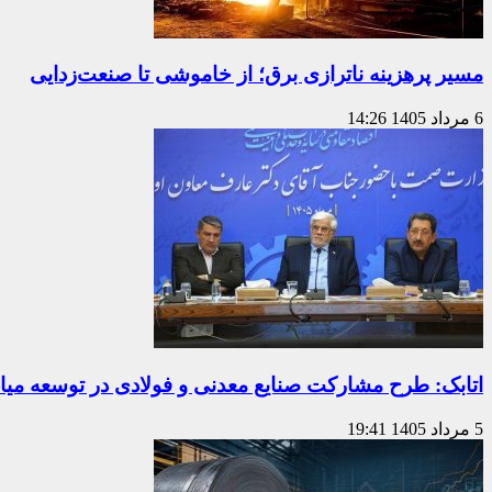
مسیر پرهزینه ناترازی برق؛ از خاموشی تا صنعت‌زدایی
6 مرداد 1405
14:26
اتابک: طرح مشارکت صنایع معدنی و فولادی در توسعه میا
5 مرداد 1405
19:41