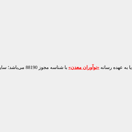
ا به عهده رسانه
«نوآوران معدن»
با شناسه مجوز 88190 می‌باشد؛ سایر محتواهای درج‌شده بازنشر و با ذکر منبع است.