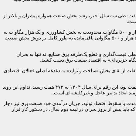
فت: طی سه سال اخیر، رشد بخش صنعت همواره پیشران و بالاتر از
است.
وی عنوان کرد: بر اساس آمارهای وزارت نیرو، امسال با ناترازی حدود ۱۰ هزار مگاواتی مواجه هستیم. طبق برنامه‌ریزی‌ها، مقرر شده ۲ هزار و ۵۰۰ مگاوات محدودیت به بخش کشاورزی و یک هزار مگاوات به
بخش تجاری و اداری تحمیل شود. در این میان، تصمیم بر آن است که بخش خانگی با هیچ محدودیتی روبه‌رو نشود؛ در نتیجه، تمام بار کسری ۶ هزار و ۵۰۰ مگاواتی باقی‌مانده به طور کامل بر دوش بخش صنعت
علی قیمت‌گذاری و قطع یک‌طرفه برق صنایع، نه تنها به بحران
 غفلت از بقای بخش «ساخت و تولید» به دغدغه اصلی فعالان اقتصادی
شجاعی با اشاره به آمار عدم‌النفع صنایع از محل ناترازی و عدم تولید برق، تصریح کرد: در حالی که عدد عدم‌النفع در سال ۱۴۰۳ حدود ۳۰۳ همت بود، این رقم برای سال ۱۴۰۴ به ۴۷۳ همت رسید. تداوم این روند
زمند اتخاذ تدابیر عاجل و غیرکلیشه‌ای است.
مدت با سقوط اقتصاد تولید، جریان درآمدی خود صنعت برق نیز دچار
 باید پیش از بروز بحران در نیمه دوم سال، در دستور کار قرار