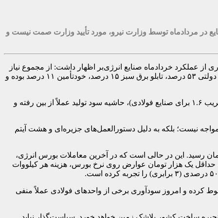
ت گفت: اعلام محدودیت ۸۵ درصدی تأمین برق از شبکه برای صنایع در مردادماه توسط وزارت نیرو، مورد تأیید وزارت صمت نیست و
 از عملکرد خردادماه صنایع انرژی‌بر اظهار داشت: از مجموع نیاز
۱۷ هزار و ۵۰۰ مگاواتی صنایع انرژی‌بر، در خردادماه تنها حدود هفت هزار مگاوات تأمین شد. در همین حال، طبق آمار خردادماه، سهم شبکه دولتی ۵۳ درصد، تابلو برق سبز ۱۵ درصد، خودتأمین ۱۱ درصد بوده و
وی ادامه داد: وقتی صنایع مجبور می‌شوند سهم ۸۵ درصدی باقی‌مانده را از بورس انرژی با قیمت‌های بالا خریداری کنند (به عنوان مثال با ضریب ۱.۶ برای صنایع فولادی)، حاشیه سود تولید عملاً از بین رفته و
ا این حال، صنعتگر ما تنها با این عدد مواجه نیست؛ بلکه به دلیل دستورالعمل‌های جزیره‌ای و هشت آیتم
ی، نرخ برق مصرفی صنایع فولاد در خردادماه به ازای هر کیلووات ساعت ۶ هزار و ۷۰۰ تومان بود که در تیرماه به ۸ هزار و ۴۰۰ تومان رسید. این در حالی است که در آخرین معاملات بورس انرژی،
‌بینی ما این است که متوسط نرخ برق بورس به ۱۲ هزار و ۹۰۰ تومان برسد؛ با احتساب حداقل یک هزار تومان عوارض روی نرخ بورس، هزینه هر کیلووات
شرکت‌های فولادی که در سال ۱۴۰۱ در محدوده ۳۳ درصد قرار داشت، در انتهای سال ۱۴۰۴ به زیر ۶ درصد سقوط کرده و امروز سودآوری برخی از واحدهای فولادی عملاً منفی
نجیره ساخت کشور بلاشک زمین خواهد خورد. سیاست‌گذار نباید