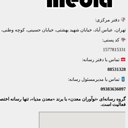
دفتر مرکزی:
تهران، عباس آباد، خیابان شهید بهشتی، خیابان حسینی، کوچه وطنی، پلاک 20، ط
کد پستی:
1577815331
تماس با دفتر رسانه:
88531328
تماس با مدیرمسئول رسانه:
09383636097
گروه رسانه‌ای «نوآوران معدن» با برند «معدن مدیا»، تنها رسانه ا
فعالیت است.