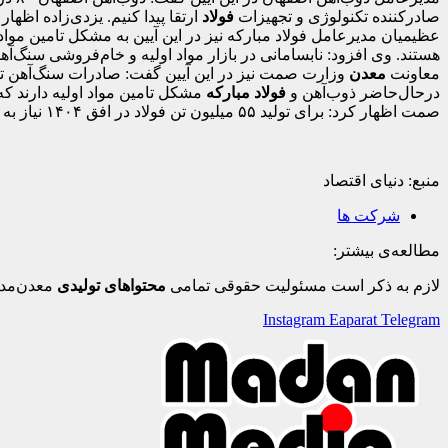
صادر‌کننده تکنولوژی و تجهیزات
فولاد
ارتقا پیدا کنیم. یزدی‌زاده اظهار
عظیمیان مدیرعامل فولاد مبارکه نیز در این آیین به مشکل تامین مو
هستند. وی افزود: نابسامانی در بازار مواد اولیه و خام‌فروشی سنگ‌آ
معاونت
معدن
وزارت صمت نیز در این آیین گفت: صادرات سنگ‌آهن توسط
درحال‌حاضر ذوب‌آهن و
فولاد مبارکه
مشکل تامین مواد اولیه دارند ک
صمت اظهار کرد: برای تولید ۵۵ میلیون تن فولاد در افق ۱۴۰۴ نیاز به ۱۵۰ میلیون تن سنگ‌آهن داریم که اگر این موضوع ساماندهی نشود، تا ۱۰ سال آینده، وارد‌کننده سنگ‌آهن می‌شویم.
منبع: دنیای اقتصاد
شرکت ها
مطالعه‌ی بیشتر:
لازم به ذکر است مسئولیت حقوقی تمامی
محتواهای تولیدی
معدن‌مدی
Instagram
Eaparat
Telegram