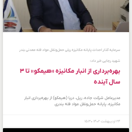
سرمایه گذار احداث پایانه مکانیزه ریلی حمل‌ونقل مواد فله معدنی بندر
شهید رجایی خبر داد:
بهره‌برداری از انبار مکانیزه «هیمکو» تا ۳
سال آینده
مدیرعامل شرکت جاده، ریل، دریا (هیمکو) از بهره‌برداری انبار
مکانیزه، پایانه حمل‌ونقل مواد فله بندری
۲۴ اردیبهشت ۱۴۰۲
۱۵:۳۰