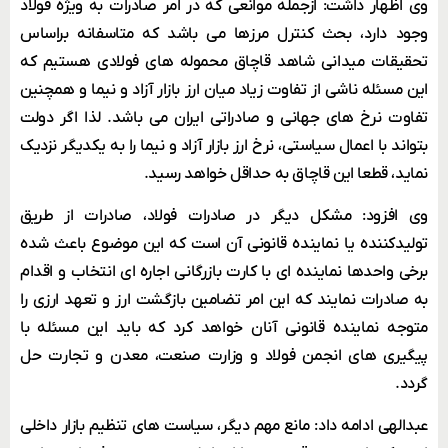
وی اظهار داشت: ازجمله موانعی که در امر صادرات به ویژه فولاد
وجود دارد، بحث کنترل مرزها می باشد که متاسفانه براساس
تحقیقات میدانی شاهد قاچاق محموله های فولادی هستیم که
این مسئله ناشی از تفاوت زیاد میان ارز بازار آزاد و نیما و همچنین
تفاوت نرخ های جهانی و صادراتی ایران می باشد. لذا اگر دولت
بتواند با اعمال سیاستی، نرخ ارز بازار آزاد و نیما را به یکدیگر نزدیک
نماید، قطعا این قاچاق به حداقل خواهد رسید.
وی افزود: مشکل دیگر در صادرات فولاد، صادرات از طریق
تولیدکننده یا نماینده قانونی آن است که این موضوع باعث شده
برخی واحدها نماینده ای با کارت بازرگانی اجاره ای انتخاب و اقدام
به صادرات نمایند که این امر تضامین بازگشت ارز و تعهد ارزی را
متوجه نماینده قانونی آنان خواهد کرد که باید این مسئله با
پیگیری های انجمن فولاد و وزارت صنعت، معدن و تجارت حل
گردد.
عبدالهی ادامه داد: مانع مهم دیگر، سیاست های تنظیم بازار داخلی