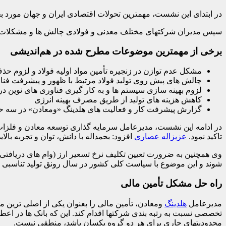
در ابتدای این نشست، مهمترین تحولات اقتصادی ایران و جهان مورد بحث
سپس مدیران شرکتهای مختلف معدنی و فولادی چالش ها و مشکلات موج
برخی از مهمترین موضوعات مطرح شده در هم‌اندیشی
مشکل عدم توازن در زنجیره تأمین مواد اولیه فولاد و لزوم ح
چالش های پیش روی تولید فولاد مرتبط با ظهور و پیشرفت فنا
لزوم بهینه سازی سیستم ها و به کار گیری فناوری های نوین در 
کاهش هزینه های تولید از طریق مصرف بهینه انرژی
گزارش پیشرفت کار و فعالیت های هلدینگ «ومعادن» در سه حو
در ادامه این نشست، مدیرعامل سرمایه گذاری توسعه معادن و فلزات
تاکید نمود.
عزیزاله عصاری
افزود: بحمداله با دانش، توان و تجربه بال
وی همچنین به ضرورت تعیین تکلیف نرخ تسعیر ارز (وام های دریافتی ا
شوند و این موضوع با سیاست کلی کشور در سال رونق تولید تناسبی 
راه حل مشکل تأمین مالی
مدیرعامل
هلدینگ
ومعادن، تأمین مالی را بعنوان یکی از اصلی ترین 
تخصصی نسبت به رتبه بندی شرکتها اقدام کند. این که بانک ها در اعط
محدودیتهای جاری برای هر دو گروه یکسان باشد، منطقی نیست.