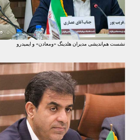
نشست هم‌اندیشی مدیران هلدینگ «ومعادن» و ایمیدرو