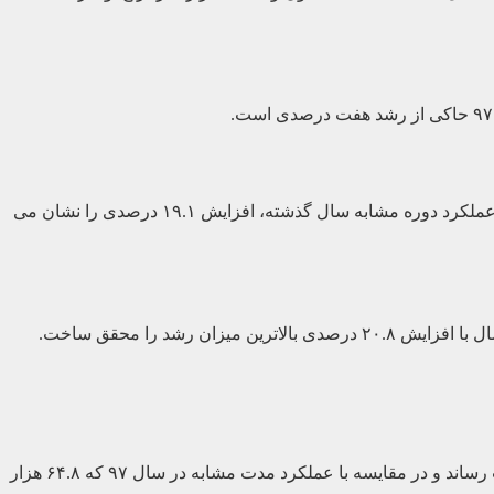
داده های آماری هشت ماهه منتهی به آبان امسال حاکی از تولید ۳۵۰.۸ هزار تن ظروف شیشه ای است که در مقایسه با رقم ۲۹۴.۵ هزارتنی عملکرد دوره مشابه سال گذشته، افزایش ۱۹.۱ درصدی را نشان می
آمارهای وزارت صنعت حاکی از آن است که میزان تولید چینی بهداشتی در مدت هشت ماهه امسال منتهی به آبان رقم ۷۱.۸ هزارتن را به ثبت رساند و در مقایسه با عملکرد مدت مشابه در سال ۹۷ که ۶۴.۸ هزار