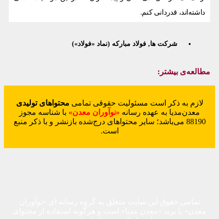
داشته‌اند، قدردانی کنم.
شرکت ها
,
فولاد مبارکه (نماد «فولاد»)
مطالعه‌ی بیشتر:
لازم به ذکر است مسئولیت حقوقی تمامی
محتواهای تولیدی
معدن‌مدیا به عهده رسانه
«نوآوران معدن»
با شناسه مجوز
88190 می‌باشد؛ سایر محتواهای درج‌شده بازنشر و با ذکر منبع
است.
تمامی حقوق این سایت متعلق به گروه رسانه ای «نوآوران
معدن» با برند «معدن مدیا» است و هرگونه استفاده از محتوای