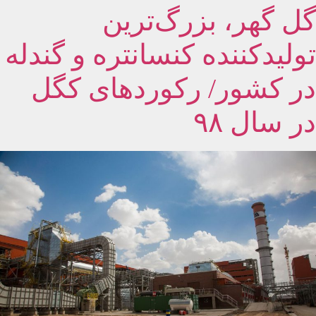
گل گهر، بزرگ‌ترین
تولیدکننده کنسانتره و گندله
در کشور/​ رکوردهای کگل
در سال ۹۸