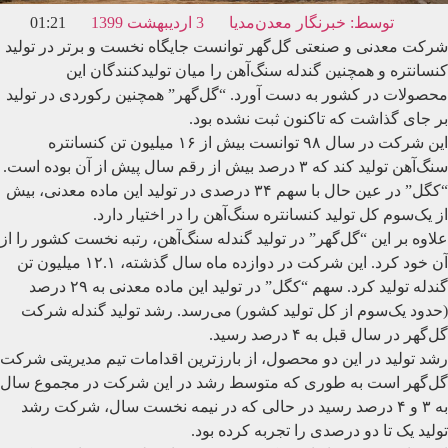
توسط:
خبرنگار معدن‌مدیا
3 اردیبهشت 1399
01:21
شرکت معدنی و صنعتی گل‌گهر توانست جایگاه نخست و برتر در تولید
کنسانتره و همچنین گندله سنگ‌آهن را میان تولیدکنندگان این
محصولات در کشور به دست آورد. “گل‌گهر” همچنین رکوردی در تولید
بر جای گذاشت که تاکنون ثبت نشده بود.
این شرکت در سال ۹۸ توانست بیش از ۱۶ میلیون تن کنسانتره
سنگ‌آهن تولید کند که ۳ درصد بیش از رقم سال پیش از آن بوده است.
“کگل” در عین حال با سهم ۳۴ درصدی در تولید این ماده معدنی،‌ بیش
از یک‌سوم کل تولید کنسانتره سنگ‌آهن را در اختیار دارد.
علاوه بر این “گل‌گهر” در تولید گندله سنگ‌آهن، رتبه نخست کشور را از
آن خود کرد. این شرکت در دوازده ماه سال گذشته، ۱۲.۱ میلیون تن
گندله تولید کرد. سهم “کگل” در تولید این ماده معدنی به ۲۹ درصد
(حدود یک‌سوم از کل تولید کشور) می‌رسد. رشد تولید گندله شرکت
گل‌گهر در سال قبل به ۴ درصد رسید.
رشد تولید در این دو محصول، از بارزترین اقدامات تیم مدیریتی شرکت
گل‌گهر است به طوری که متوسط رشد در این شرکت در مجموع سال
به ۳ و ۴ درصد رسید در حالی که در نیمه نخست سال، شرکت رشد
تولید یک تا دو درصدی را تجربه کرده بود.