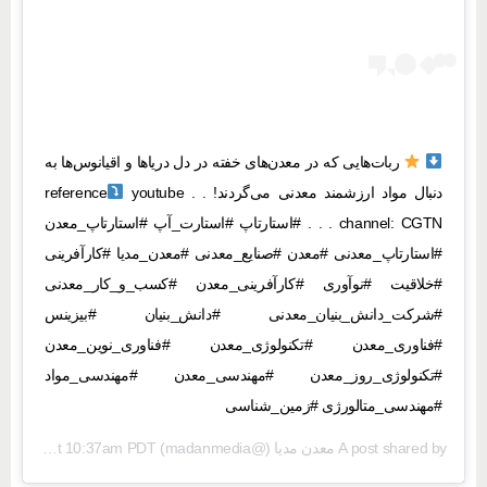
⁩
ربات‌هایی که در معدن‌های خفته در دل دریاها و اقیانوس‌ها به
دنبال مواد ارزشمند معدنی می‌گردند! . . reference
youtube
channel: CGTN . . . #استارتاپ #استارت_آپ #استارتاپ_معدن
#استارتاپ_معدنی #معدن #صنایع_معدنی #معدن_مدیا #کارآفرینی
#خلاقیت #نوآوری #کارآفرینی_معدن #کسب_و_کار_معدنی
#شرکت_دانش_بنیان_معدنی #دانش_بنیان #بیزینس
#فناوری_معدن #تکنولوژی_معدن #فناوری_نوین_معدن
#تکنولوژی_روز_معدن #مهندسی_معدن #مهندسی_مواد
#مهندسی_متالورژی #زمین_شناسی
A post shared by
معدن مدیا
(@madanmedia) on
May 9, 2020 at 10:37am PDT