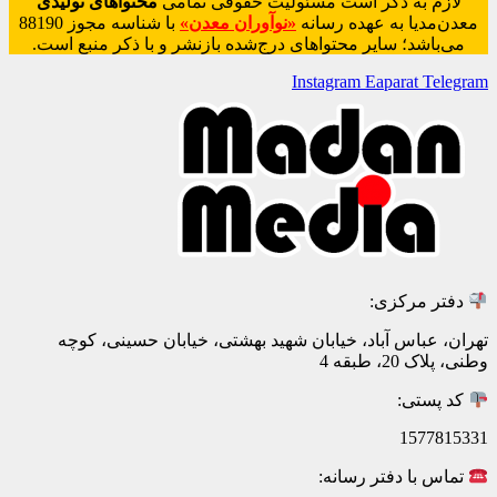
لازم به ذکر است مسئولیت حقوقی تمامی
محتواهای تولیدی
معدن‌مدیا به عهده رسانه
«نوآوران معدن»
با شناسه مجوز 88190
می‌باشد؛ سایر محتواهای درج‌شده بازنشر و با ذکر منبع است.
Instagram
Eaparat
Telegram
دفتر مرکزی:
تهران، عباس آباد، خیابان شهید بهشتی، خیابان حسینی، کوچه
وطنی، پلاک 20، طبقه 4
کد پستی:
1577815331
تماس با دفتر رسانه: