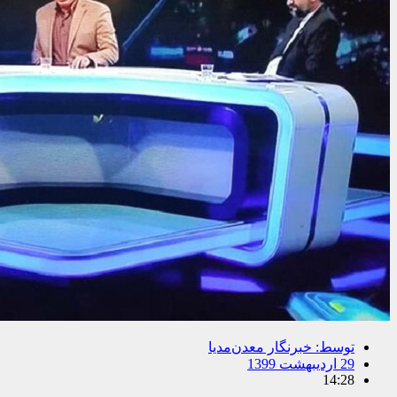
توسط:
خبرنگار معدن‌مدیا
29 اردیبهشت 1399
14:28