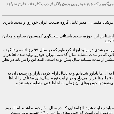
ی‌گوییم که هیچ خودرویی بدون پلاک از درب کارخانه خارج نخواهد
 فرشاد مقیمی – مدیرعامل گروه صنعت ایران خودرو- و مجید باقری
رشناس این حوزه، سعید باستانی سخنگوی کمیسیون صنایع و معادن
ختند.
فرشاد مقیمی- در این گفت‌وگو با بیان اینکه در گروه صنعتی ایران خودرو با همت همه همکاران و ایثار قطعه سازان از آبان ماه گذشته روند رو به رشدی در تولید ایجاد کرده‌ایم که در سال ۹۹ نیز ادامه پیدا کرده
است، اظهار کرد: البته که این روند ادامه‌دار نیز خواهد بود. از ابتدای سال جاری تاکنون ۵۸ هزارو ۲۷۳ دستگاه انواع خودرو تولید کردیم؛ در حالی که در مدت مشابه سال گذشته میزان خودرو تولید شده ۵۵ هزار
ر ماه جاری تا به امروز (اردیبهشت ۹۹)، ۴۳هزار و ۹۶۲ دستگاه خودرو در ایران خودرو تولید شده که ۹۰۰۰ دستگاه بیشتر از مدت مشابه سال پیش بوده است. البته این را نیز باید در نظر
 آن ها یادآور شده‌ایم و به دنبال آرام کردن بازار و رسیدن آن به
آرامش هستیم. از جمله نکاتی که در جلسه با اعضای شورای رقابت اشاره شد، این بود که مکانیزم شورای رقابت به این صورت بود که سال ۹۰ را مبنا قرار می‌داد و در نهایت تورم سال‌های مختلف را لحاظ
خی خودروهایی که اکنون نیز تولید می‌شوند با خودروهای آن زمان به لحاظ فنی متفاوت هستند و
وی با اشاره به استانداردهایی که باید در حوزه ایمنی، محیط زیست و امنیت لحاظ شوند، گفت: در ۱۳ مورد الزام قانونی برایمان وجود دارد که باید رعایت شود. الزام‌هایی که در سال ۹۰ وجود نداشتند اما امروز
ملزم به رعایت آنها هستیم و پلیس امنیت استانداردهایی را برای امنیت و ایمنی خودروها در نظر گرفته است که باید لحاظ شود. یک نمونه این موضوع این است که خودروهای ما «یورو ۴ » هستند و به سمت