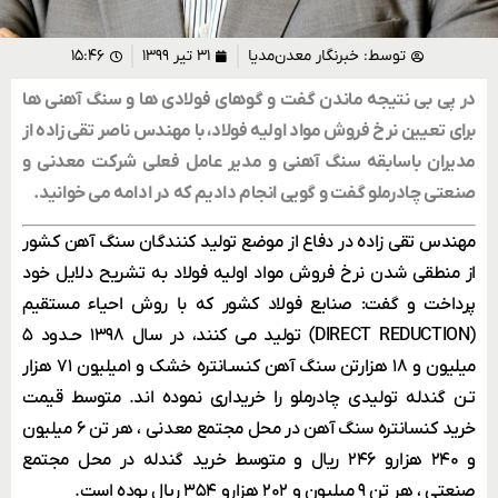
توسط:
خبرنگار معدن‌مدیا
۳۱ تیر ۱۳۹۹
۱۵:۴۶
در پی بی نتیجه ماندن گفت و گوهای فولادی ها و سنگ آهنی ها
برای تعیین نرخ فروش مواد اولیه فولاد، با مهندس ناصر تقی زاده از
مدیران باسابقه سنگ آهنی و مدیر عامل فعلی شرکت معدنی و
صنعتی چادرملو گفت و گویی انجام دادیم که در ادامه می خوانید.
مهندس تقی زاده در دفاع از موضع تولید کنندگان سنگ آهن کشور
از منطقی شدن نرخ فروش مواد اولیه فولاد به تشریح دلایل خود
پرداخت و گفت: صنایع فولاد کشور که با روش احیاء مستقیم
(DIRECT REDUCTION) تولید می کنند، در سال ۱۳۹۸ حـدود ۵
میلیون و ۱۸ هزارتن سنگ آهن کنسـانتره خشک و ۱میلیون ۷۱ هزار
تـن گندله تولیدی چادرملو را خریداری نموده اند. متوسط قیمت
خرید کنسانتره سنگ آهن در محل مجتمع معدنی ، هر تن ۶ میلیون
و ۲۴۰ هزارو ۲۴۶ ریال و متوسط خرید گندله در محل مجتمع
صنعتی ، هر تن ۹ میلیون و ۲۰۲ هزارو ۳۵۴ ریال بوده است.