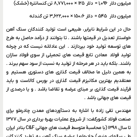
میلیون دلار ۱,۰۹۶ = دلار ۱۲۵ × ۸,۷۷۱,۰۰۰ تن کنسانتره (خشک)
میلیون دلار ۵۴۵ = دلار ۱۵۰٫۶ × ۳,۶۲۲,۰۰۰ تن گنـدلـه
حال در این شرایط نابرابر، طبیعی است تولید کنندگان سنگ آهن
خواستار تعدیل در قیمتها باشند . تا بتوانند از درآمد حاصل به طرح
های توسعه تولید خود بپردازند . این عادلانه نیست که در چرخه
تولید فولاد معادن تابع قیمت های تحمیلی از سوی فولاد سازان
باشند. بلکه باید در هر مرحله از تولید به نسبت از سود سهم ببرند .
به همین دلیل ما مخالف قیمت گذاری های دستوری هستیم و
معتقدیم بهترین مکانیزم قیمت گذاری در بورس کالاست و باید
فرآیند قیمت گذاری بر مبنای عرضه و تقاضا باشد . و یا درصدی از
قیمت های جهانی باشد .
مهندس تقی زاده با اشاره به دستآوردهای معدن چادرملو برای
صنعت فولاد کشورگفت: از شـروع عملیات بهـره برداری در سال ۱۳۷۷
تا سال ۱۳۹۸ (با محاسبۀ متوسط قیمـت های جهانی C&F بنادر ایران
طی سالهای مزبور) چادرملوبا عرضه سنگ آهن به تولید کنندگان