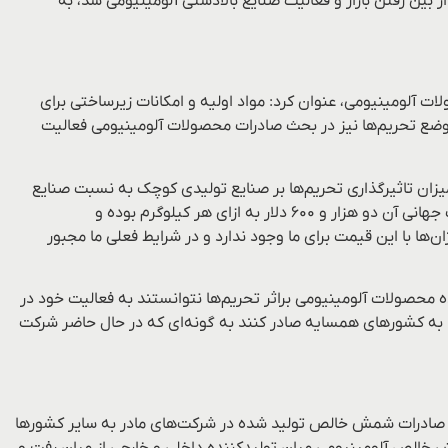
ز بین رفتن بازار و فعالیت صنایع بالادستی آلومینیومی شد، به
رات در پی وضع تحریم‌ها و تاثیر آن بر کاهش درآمدزایی شرکت‎‌های تولیدکننده محصولات آلومینیومی، عنوان کرد: مواد اولیه و امکانات زیرساختی برای
 وضع تحریم‌ها نیز در بحث صادرات محصولات آلومینیومی فعالیت
 میزان تاثیرگذاری تحریم‌ها بر صنایع تولیدی کوچک به نسبت صنایع
بالادستی نبوده است اما نمی‌توان تاثیر منفی که تحریم‌ها بر تهیه مواد اولیه و آمیژان‌ها داشته، را نادیده گرفت؛ مثلا کروم و منیزیم که قیمت جهانی آن دو هزار و ۶۰۰ دلار به ازای هر کیلوگرم بوده و
 امکان خرید این آمیژان‌ها با این قیمت برای ما وجود ندارد و در شرایط فعلی ما مجبور
 محصولات آلومینیومی براثر تحریم‌ها نتوانستند به فعالیت خود در
ا به کشورهای همسایه صادر کنند به گونه‌ای که در حال حاضر شرکت
ان صادرات شمش خالص تولید شده در شرکت‌های مادر به سایر کشورها
ش خالص آلومینیومی میان تولیدکننده داخلی و خارجی از میان رفت و