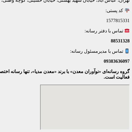
تهران، عباس آباد، خیابان شهید بهشتی، خیابان حسینی، کوچه وطنی، پلاک 20، ط
کد پستی:
1577815331
تماس با دفتر رسانه:
88531328
تماس با مدیرمسئول رسانه:
09383636097
گروه رسانه‌ای «نوآوران معدن» با برند «معدن مدیا»، تنها رسانه ا
فعالیت است.