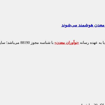
ا به عهده رسانه
«نوآوران معدن»
با شناسه مجوز 88190 می‌باشد؛ سایر محتواهای درج‌شده بازنشر و با ذکر منبع است.