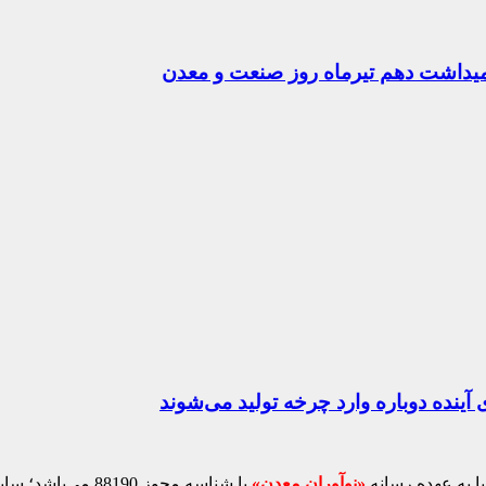
رامیداشت دهم تیرماه روز صنعت و معدن
ینده دوباره وارد چرخه تولید می‌شوند
ا به عهده رسانه
«نوآوران معدن»
با شناسه مجوز 88190 می‌باشد؛ سایر محتواهای درج‌شده بازنشر و با ذکر منبع است.