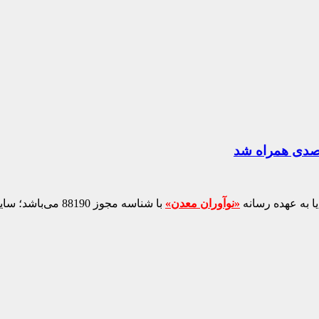
ا به عهده رسانه
«نوآوران معدن»
با شناسه مجوز 88190 می‌باشد؛ سایر محتواهای درج‌شده بازنشر و با ذکر منبع است.