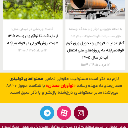
با انجام بازاریابی موثر و با هدف توسعه
اقتصاد چرخشی در میدان عمل؛
از بازیافت تا نوآوری؛ روایت ۱۳.۵
بازار محصولات فولادمبارکه انجام شد؛
آغاز عملیات فروش و تحویل ورق گرم
همت ارزش‌آفرینی در فولادمبارکه
فولادمبارکه به پروژه‌های ملی انتقال
۱۴ مرداد ۱۴۰۵
۱۳:۰۰
آب در سال ۱۴۰۵
۱۷ مرداد ۱۴۰۵
۱۵:۴۹
لازم به ذکر است مسئولیت حقوقی تمامی
محتواهای تولیدی
معدن‌مدیا به عهده رسانه
«نوآوران معدن»
با شناسه مجوز ۸۸۱۹۰
می‌باشد؛ سایر محتواهای درج‌شده بازنشر و با ذکر منبع است.
تمامی حقوق این سایت متعلق به گروه رسانه ای «نوآوران معدن» با برند «معدن مدیا» است و