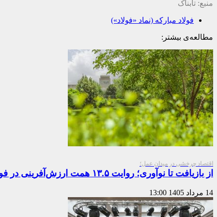
منبع: تابناک
فولاد مبارکه (نماد «فولاد»)
مطالعه‌ی بیشتر:
اقتصاد چرخشی در میدان عمل؛
از بازیافت تا نوآوری؛ روایت ۱۳.۵ همت ارزش‌آفرینی در فولادمبارکه
14 مرداد 1405
13:00