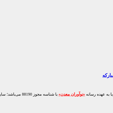
بارکه
ا به عهده رسانه
«نوآوران معدن»
با شناسه مجوز 88190 می‌باشد؛ سایر محتواهای درج‌شده بازنشر و با ذکر منبع است.