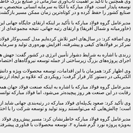
وی همچنین با تأکید بر اهمیت تاب‌آوری سازمانی در صنایع بزرگ خاطر
توسعه پایدار است. فولاد مبارکه با اتکا به سرمایه انسانی متخصص، س
صنایع کشور را حفظ کرده و در کوتاه‌ترین زمان ممکن مسیر بازگشت ب
مدیرعامل گروه فولاد مبارکه با تأکید بر اینکه ارتقای جایگاه جهانی ا
(خاورمیانه و شمال آفریقا) و ارتقای رتبه جهانی، نتیجه مجموعه‌ای 
وی اضافه کرد: در سال‌های اخیر تلاش کرده‌ایم مدل کسب‌وکار فولاد 
تمرکز بر فولادهای کیفی و پیشرفته، افزایش بهره‌وری تولید و سرمای
زرندی با اشاره به شرایط دشوار تأمین انرژی در کشور گفت: جهش هزین
اجرای پروژه‌های بزرگ زیرساختی از جمله توسعه نیروگاه‌های اختصاصی
وی اظهار کرد: همزمان با این اقدامات، توسعه محصولات ویژه و دانش‌ب
الکتریکی در دستور کار قرار گرفت؛ رویکردی که علاوه بر ایجاد ارزش 
رقابت در این صنعت هر روز پیچیده‌تر می‌شود، اما فولاد مبارکه توانس
وی تأکید کرد: صعود یک‌پله‌ای فولاد مبارکه در رتبه‌بندی جهانی شای
است؛ چالش‌هایی که می‌توانستند روند تولید و توسعه شرکت را با اختل
مدیرعامل گروه فولاد مبارکه خاطرنشان کرد: مسیر پیش‌روی فولاد م
به‌ویژه پروژه نورد گرم شماره ۲، توسعه محصولات با فناوری پیشرفته و تکمیل زنجیره ارزش، زمینه ارتقای بیشتر جایگاه فولاد مبارکه در میان فولادسازان برتر جهان را فراهم خواهد کرد.