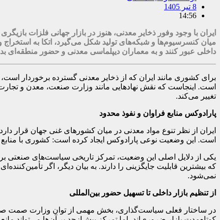
8 تیر 1405
14:56
ایران با وجود وفور ذخایر معدنی، هنوز در بازار جهانی فلزات بازیگر
میان کنسرسیوم‌ها و شبکه‌های تولید شکل می‌گیرد، اتکا به استخراج
داخلی عبور کنند و به معماران دیپلماسی معدنی و حضور منطقه‌ای بد
برای کشوری مانند ایران که از ذخایر معدنی گسترده برخوردار است، م
است. اینجاست که نقش نهادهایی مانند وزارت صنعت، معدن و تجارت و س
تغییر می‌کند.
پارادوکس منابع فراوان و نفوذ محدود
ایران از نظر تنوع مواد معدنی در میان کشورهای غنی جهان قرار دارد و
است. این وضعیت نوعی پارادوکس ایجاد کرده است: کشوری با منابع قاب
یکی از دلایل اصلی این وضعیت، تمرکز تاریخی سیاست‌های صنعتی بر است
که بیشترین قابلیت جایگزینی را دارند. به بیان دیگر، اگر تأمین‌کننده‌ا
نمی‌شود.
از تنظیم بازار داخلی تا تسهیل حضور بین‌المللی
در ساختار فعلی سیاست‌گذاری، بخش مهمی از توان وزارت صمت صرف م
کوتاه‌مدت بازار ضروری‌اند، اما تمرکز بیش‌ازحد بر آن‌ها می‌تواند ما