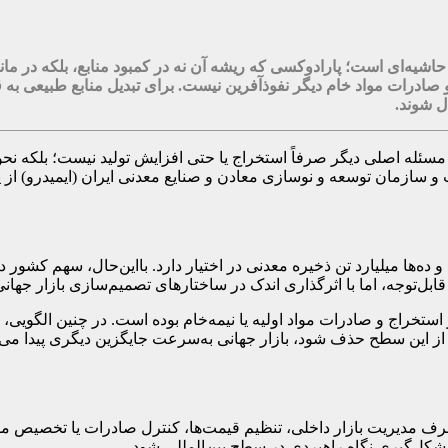
ی حاشیه‌ای است؛ پارادوکسی که ریشه آن نه در کمبود منابع، بلکه در م
 و صادرات مواد خام دیگر نفوذآفرین نیست. برای تبدیل منابع طبیعی ب
ل شوند.
سئله اصلی دیگر صرفاً استخراج یا حتی افزایش تولید نیست؛ بلکه نحوه
ازمان توسعه و نوسازی معادن و صنایع معدنی ایران (ایمیدرو) از یک ن
 ده‌ها میلیارد تن ذخیره معدنی در اختیار دارد. بااین‌حال، سهم کشور 
ل‌توجه، اما با اثرگذاری اندک در ساختارهای تصمیم‌سازی بازار جهانی
خراج و صادرات مواد اولیه یا نیمه‌خام بوده است. در چنین الگویی، ک
ی از این سطح حذف شود، بازار جهانی به‌سرعت جایگزین دیگری پیدا می‌کند. 
دیریت بازار داخلی، تنظیم قیمت‌ها، کنترل صادرات یا تخصیص مواد 
نع شکل‌گیری نگاه راهبردی در سطح بین‌المللی شود.