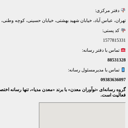
دفتر مرکزی:
تهران، عباس آباد، خیابان شهید بهشتی، خیابان حسینی، کوچه وطنی، پلاک 20، ط
کد پستی:
1577815331
تماس با دفتر رسانه:
88531328
تماس با مدیرمسئول رسانه:
09383636097
گروه رسانه‌ای «نوآوران معدن» با برند «معدن مدیا»، تنها رسانه ا
فعالیت است.