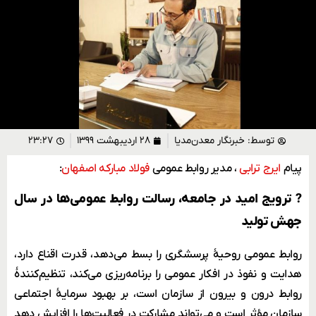
توسط:
خبرنگار معدن‌مدیا
۲۸ اردیبهشت ۱۳۹۹
۲۳:۲۷
پیام
ایرج ترابی
، مدیر روابط عمومی
فولاد مبارکه اصفهان
:
? ترویج امید در جامعه، رسالت روابط عمومی‌ها در سال
جهش تولید
روابط عمومی روحیۀ پرسشگری را بسط می
دهد، قدرت اقناع دارد،
هدایت و نفوذ در افکار عمومی را برنامه
ریزی می
کند، تنظیم
کنندۀ
روابط درون و بیرون از سازمان است، بر بهبود سرمایۀ اجتماعی
سازمان مؤثر است و می
تواند مشارکت در فعالیت
ها را افزایش دهد