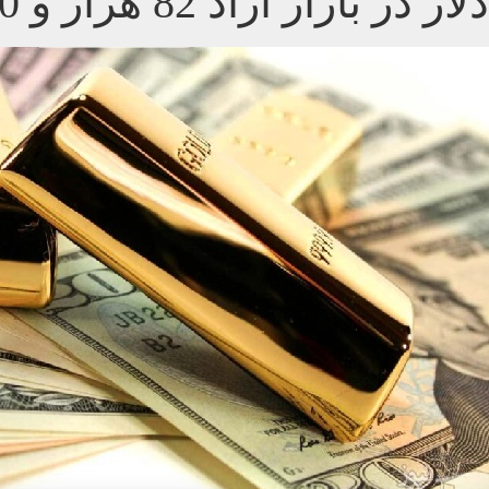
دلار در بازار آزاد 82 هزار و 700 تومان/ تداوم ریزش قیمت سکه