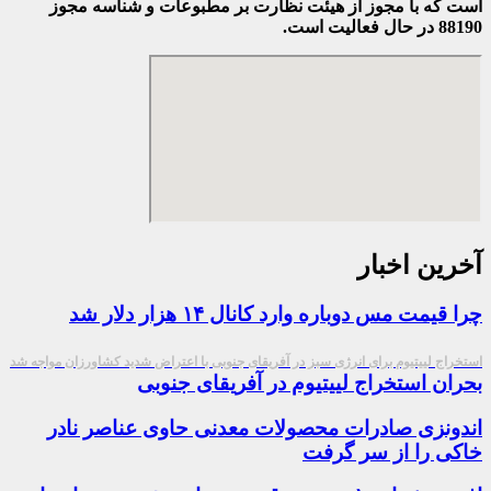
است که با مجوز از هیئت نظارت بر مطبوعات
و شناسه مجوز
88190 در حال فعالیت است.
آخرین اخبار
چرا قیمت مس دوباره وارد کانال ۱۴ هزار دلار شد
استخراج لییتیوم برای انرژی سبز در آفریقای جنوبی با اعتراض شدید کشاورزان مواجه شد
بحران استخراج لییتیوم در آفریقای جنوبی
اندونزی صادرات محصولات معدنی حاوی عناصر نادر
خاکی را از سر گرفت