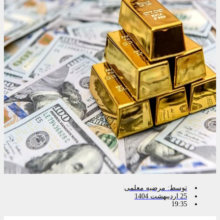
توسط:
مرضیه معلمی
25 اردیبهشت 1404
19:35