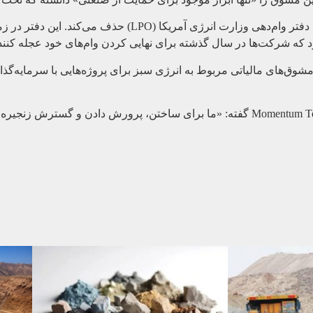
نسخه تصویب‌شده مجلس همچنین منابع باقی‌مانده طرح IRA را برای دفتر وام‌دهی وزا
ق‌های مالیاتی مربوط به انرژی سبز برای پروژه‌هایی با سرمایه‌گذار
ماهِش کُندورو، مدیرعامل استارتاپ فرآوری مواد معدنی Momentum Technologies گفته: «ما برای ساختن، 