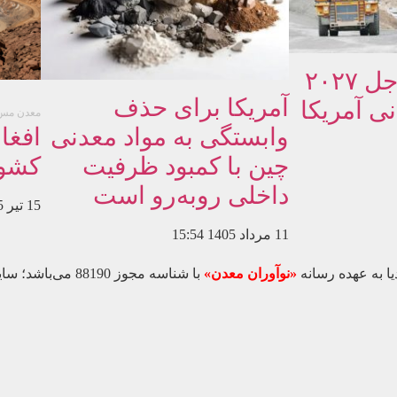
فشار ضرب‌الاجل ۲۰۲۷
آمریکا برای حذف
ی آمریکا
معدن مس 
وابستگی به مواد معدنی
افغا
چین با کمبود ظرفیت
کشور
داخلی روبه‌رو است
15 تیر 1405
11 مرداد 1405
15:54
ا به عهده رسانه
«نوآوران معدن»
با شناسه مجوز 8190