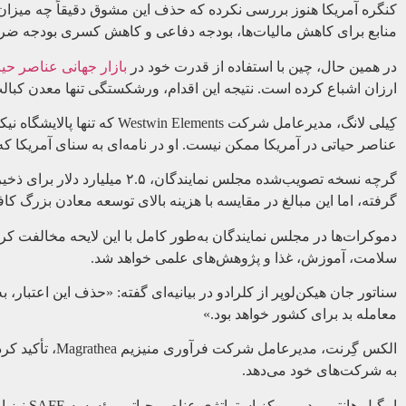
کنگره آمریکا هنوز بررسی نکرده که حذف این مشوق دقیقاً چه میزان
منابع برای کاهش مالیات‌ها، بودجه دفاعی و کاهش کسری بودجه ض
در همین حال، چین با استفاده از قدرت خود در
بازار جهانی عناصر حیا
ارزان اشباع کرده است. نتیجه این اقدام، ورشکستگی تنها معدن کبالت
کِیلی لانگ، مدیرعامل شرکت ts
عناصر حیاتی در آمریکا ممکن نیست. او در نامه‌ای به سنای آمریکا که با امضای ۳۰ مدیر شرکت معدنی همراه بود، خواستار
گرفته، اما این مبالغ در مقایسه با هزینه بالای توسعه معادن بزرگ کاف
دموکرات‌ها در مجلس نمایندگان به‌طور کامل با این لایحه مخالفت کرد
سلامت، آموزش، غذا و پژوهش‌های علمی خواهد شد.
سناتور جان هیکن‌لوپر از کلرادو در بیانیه‌ای گفته: «حذف این اعتبا
معامله بد برای کشور خواهد بود.»
الکس گِرنت، مد
به شرکت‌های خود می‌دهد.
ابیگیل هانتر، مدیر مرکز استراتژی عناصر حیاتی مؤسسه SAFE نیز این مشوق را «تنها ابزار موجود برای حمایت از صنعتی» دانسته که تحت تأثیر دست‌کاری بازار قرار دارد.