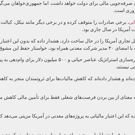
 صرفه‌جویی مالی برای دولت خواهد داشت. اما جمهوری‌خواهان می‌گوین
روری است.
تی
، برخی صادرات را متوقف کرده و در برخی دیگر مانند نیکل، کبالت و 
 آمریکا در سال جاری بود.
Westwin Elemen که تنها پالایشگاه نیکل تجاری آمریکا را در حال ساخت دارد، هشدار داده که بدون ای
 حفظ این مشوق شد.
گرچه نسخه تصویب‌شده مجلس نمایندگان، ۲.۵ میلیارد دلار برای ذخیره‌سازی استر
ی نیستند.
ه‌اند و هشدار داده‌اند که کاهش مالیات‌ها برای ثروتمندان منجر به کا
ر، به معنای از بین بردن فرصت‌های شغلی فقط برای تأمین مالی کاهش م
یرعامل شرکت فرآوری منیزیم Magrathea، تأکید کرده که این اعتبار مالیاتی به پروژه‌های معدنی در آمر