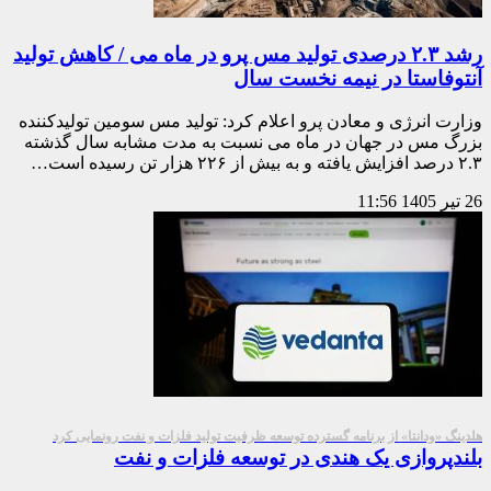
رشد ۲.۳ درصدی تولید مس پرو در ماه می / کاهش تولید
آنتوفاستا در نیمه نخست سال
وزارت انرژی و معادن پرو اعلام کرد: تولید مس سومین تولیدکننده
بزرگ مس در جهان در ماه می نسبت به مدت مشابه سال گذشته
۲.۳ درصد افزایش یافته و به بیش از ۲۲۶ هزار تن رسیده است…
26 تیر 1405
11:56
هلدینگ «ودانتا» از برنامه گسترده توسعه ظرفیت تولید فلزات و نفت رونمایی کرد
بلندپروازی یک هندی در توسعه فلزات و نفت